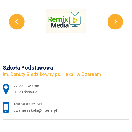
Szkoła Podstawowa
im. Danuty Siedzikówny ps. ''Inka'' w Czarnem
Adres pocztowy:
77-330 Czarne
ul. Parkowa 4
+48 59 83 32 741
czarneszkola@interia.pl