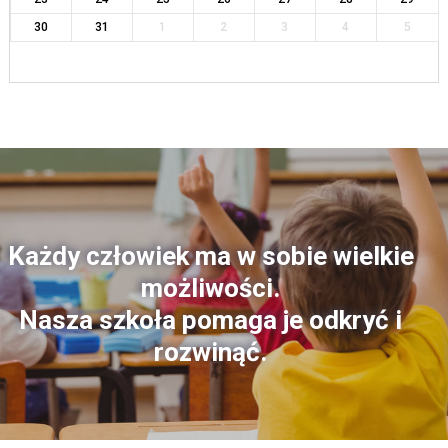
30
31
1
2
3
4
5
Każdy człowiek ma w sobie wielkie
możliwości.
Nasza szkoła pomaga je odkryć i
rozwinąć.