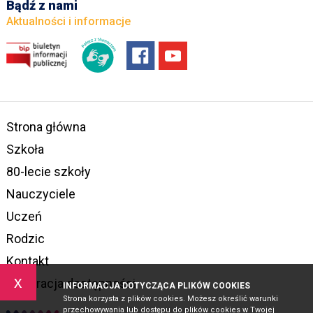
Bądź z nami
Aktualności i informacje
Strona główna
Szkoła
80-lecie szkoły
Nauczyciele
Uczeń
Rodzic
Kontakt
x
Deklaracja dostępności
INFORMACJA DOTYCZĄCA PLIKÓW COOKIES
Strona korzysta z plików cookies. Możesz określić warunki
przechowywania lub dostępu do plików cookies w Twojej