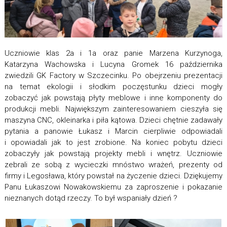
Uczniowie klas 2a i 1a oraz panie Marzena Kurzynoga,
Katarzyna Wachowska i Lucyna Gromek 16 października
zwiedzili GK Factory w Szczecinku. Po obejrzeniu prezentacji
na temat ekologii i słodkim poczęstunku dzieci mogły
zobaczyć jak powstają płyty meblowe i inne komponenty do
produkcji mebli. Największym zainteresowaniem cieszyła się
maszyna CNC, okleinarka i piła kątowa. Dzieci chętnie zadawały
pytania a panowie Łukasz i Marcin cierpliwie odpowiadali
i opowiadali jak to jest zrobione. Na koniec pobytu dzieci
zobaczyły jak powstają projekty mebli i wnętrz. Uczniowie
zebrali ze sobą z wycieczki mnóstwo wrażeń, prezenty od
firmy i Legosława, który powstał na życzenie dzieci. Dziękujemy
Panu Łukaszowi Nowakowskiemu za zaproszenie i pokazanie
nieznanych dotąd rzeczy. To był wspaniały dzień ?