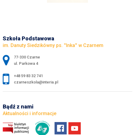
Szkoła Podstawowa
im. Danuty Siedzikówny ps. ''Inka'' w Czarnem
Adres pocztowy:
77-330 Czarne
ul. Parkowa 4
+48 59 83 32 741
czarneszkola@interia.pl
Bądź z nami
Aktualności i informacje