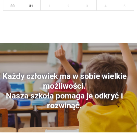
30
31
1
2
3
4
5
Każdy człowiek ma w sobie wielkie
możliwości.
Nasza szkoła pomaga je odkryć i
rozwinąć.