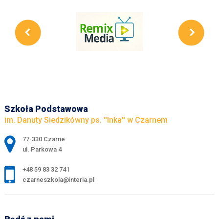
Szkoła Podstawowa
im. Danuty Siedzikówny ps. ''Inka'' w Czarnem
Adres pocztowy:
77-330 Czarne
ul. Parkowa 4
+48 59 83 32 741
czarneszkola@interia.pl