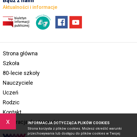
Bądź z nami
Aktualności i informacje
Strona główna
Szkoła
80-lecie szkoły
Nauczyciele
Uczeń
Rodzic
Kontakt
x
Deklaracja dostępności
INFORMACJA DOTYCZĄCA PLIKÓW COOKIES
Strona korzysta z plików cookies. Możesz określić warunki
przechowywania lub dostępu do plików cookies w Twojej