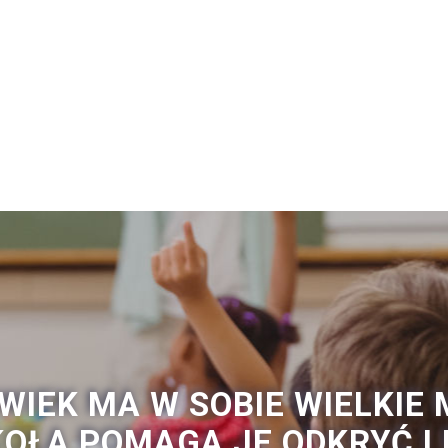
WIEK MA W SOBIE WIELKIE 
OŁA POMAGA JE ODKRYĆ I