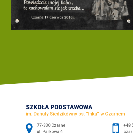
SZKOŁA PODSTAWOWA
im. Danuty Siedzikówny ps. ''Inka'' w Czarnem
Adres pocztowy:
77-330 Czarne
+48 
ul. Parkowa 4
czar