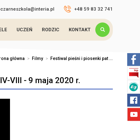
czarneszkola@interia.pl
+48 59 83 32 741
ELE
UCZEŃ
RODZIC
KONTAKT
rona główna
>
Filmy
>
Festiwal pieśni i piosenki pat ...
IV-VIII - 9 maja 2020 r.