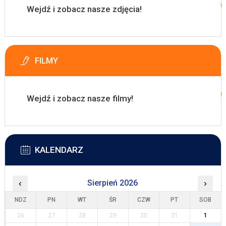
Wejdź i zobacz nasze zdjęcia!
FILMY
Wejdź i zobacz nasze filmy!
KALENDARZ
‹
Sierpień 2026
›
NDZ
PN
WT
ŚR
CZW
PT
SOB
26
27
28
29
30
31
1