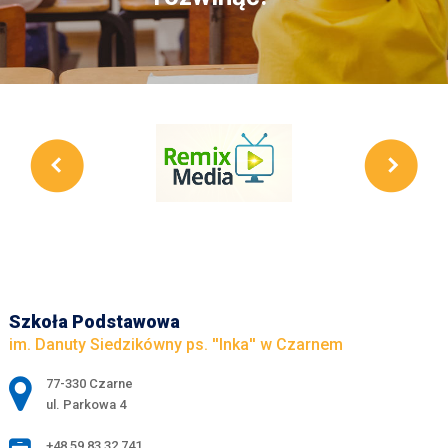
Szkoła Podstawowa
im. Danuty Siedzikówny ps. ''Inka'' w Czarnem
Adres pocztowy:
77-330 Czarne
ul. Parkowa 4
+48 59 83 32 741