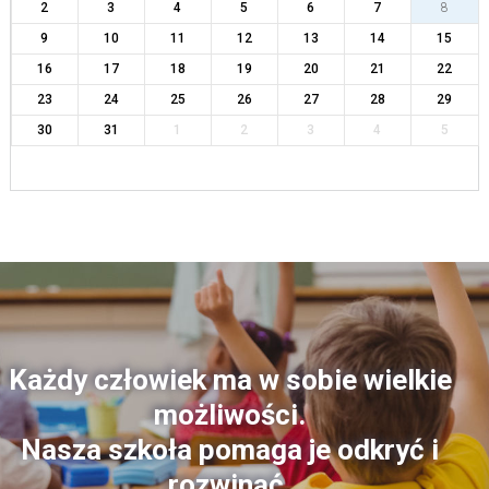
2
3
4
5
6
7
8
9
10
11
12
13
14
15
16
17
18
19
20
21
22
23
24
25
26
27
28
29
30
31
1
2
3
4
5
Każdy człowiek ma w sobie wielkie
możliwości.
Nasza szkoła pomaga je odkryć i
rozwinąć.