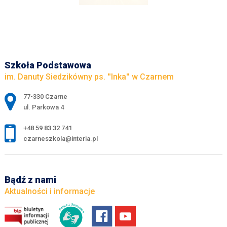
Szkoła Podstawowa
im. Danuty Siedzikówny ps. ''Inka'' w Czarnem
Adres pocztowy:
77-330 Czarne
ul. Parkowa 4
+48 59 83 32 741
czarneszkola@interia.pl
Bądź z nami
Aktualności i informacje