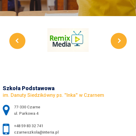
Szkoła Podstawowa
im. Danuty Siedzikówny ps. ''Inka'' w Czarnem
Adres pocztowy:
77-330 Czarne
ul. Parkowa 4
+48 59 83 32 741
czarneszkola@interia.pl