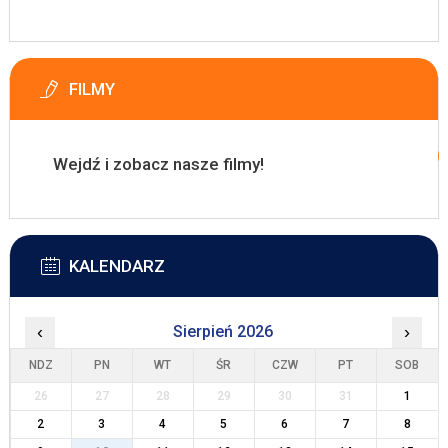
FILMY
Wejdź i zobacz nasze filmy!
KALENDARZ
‹
Sierpień 2026
›
NDZ
PN
WT
ŚR
CZW
PT
SOB
26
27
28
29
30
31
1
2
3
4
5
6
7
8