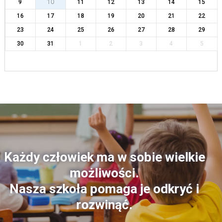
9
10
11
12
13
14
15
16
17
18
19
20
21
22
23
24
25
26
27
28
29
30
31
1
2
3
4
5
Każdy człowiek ma w sobie wielkie
możliwości.
Nasza szkoła pomaga je odkryć i
rozwinąć.