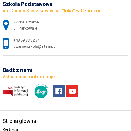
Szkoła Podstawowa
im. Danuty Siedzikówny ps. ''Inka'' w Czarnem
Adres pocztowy:
77-330 Czarne
ul. Parkowa 4
+48 59 83 32 741
czarneszkola@interia.pl
Bądź z nami
Aktualności i informacje
Strona główna
Szkoła