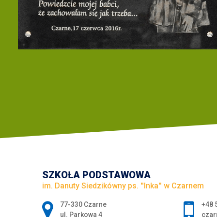
SZKOŁA PODSTAWOWA
im. Danuty Siedzikówny ps. ''Inka'' w Czarnem
Adres pocztowy:
77-330 Czarne
+48 
ul. Parkowa 4
czar