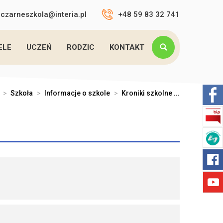
czarneszkola@interia.pl
+48 59 83 32 741
ELE
UCZEŃ
RODZIC
KONTAKT
>
Szkoła
>
Informacje o szkole
>
Kroniki szkolne ...