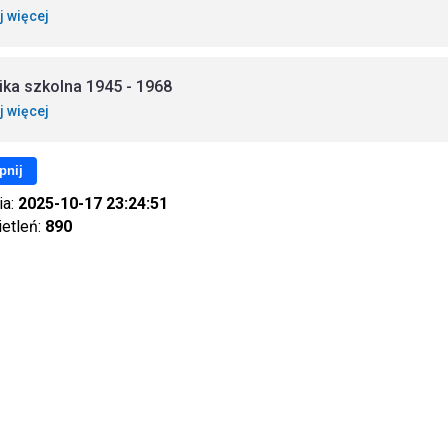
j więcej
ika szkolna 1945 - 1968
j więcej
pnij
ia:
2025-10-17 23:24:51
ietleń:
890