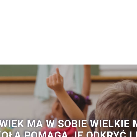
WIEK MA W SOBIE WIELKIE 
OŁA POMAGA JE ODKRYĆ I