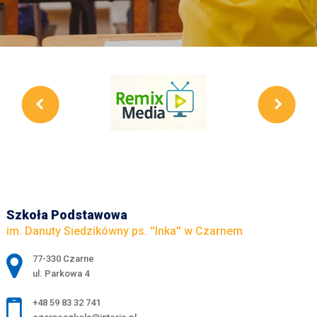
Szkoła Podstawowa
im. Danuty Siedzikówny ps. ''Inka'' w Czarnem
Adres pocztowy:
77-330 Czarne
ul. Parkowa 4
+48 59 83 32 741