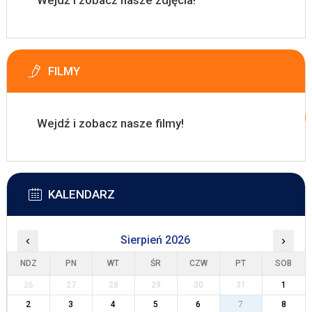
Wejdź i zobacz nasze zdjęcia!
FILMY
Wejdź i zobacz nasze filmy!
KALENDARZ
‹
Sierpień 2026
›
NDZ
PN
WT
ŚR
CZW
PT
SOB
26
27
28
29
30
31
1
2
3
4
5
6
7
8