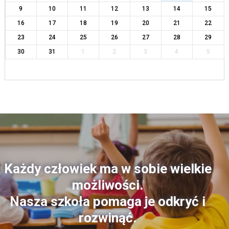
9
10
11
12
13
14
15
16
17
18
19
20
21
22
23
24
25
26
27
28
29
30
31
1
2
3
4
5
Każdy człowiek ma w sobie wielkie
możliwości.
Nasza szkoła pomaga je odkryć i
rozwinąć.