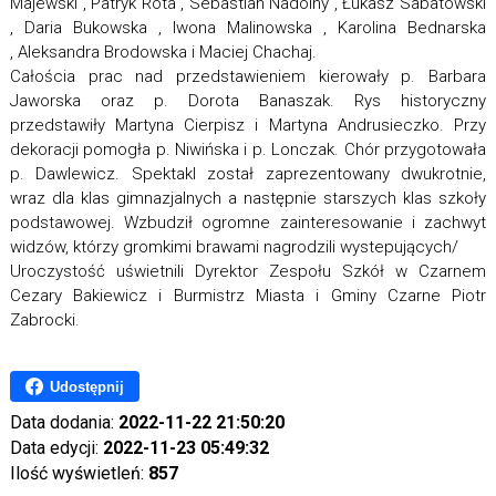
Majewski , Patryk Rota , Sebastian Nadolny , Łukasz Sabatowski
, Daria Bukowska , Iwona Malinowska , Karolina Bednarska
, Aleksandra Brodowska i Maciej Chachaj.
Całościa prac nad przedstawieniem kierowały p. Barbara
Jaworska oraz p. Dorota Banaszak. Rys historyczny
przedstawiły Martyna Cierpisz i Martyna Andrusieczko. Przy
dekoracji pomogła p. Niwińska i p. Lonczak. Chór przygotowała
p. Dawlewicz. Spektakl został zaprezentowany dwukrotnie,
wraz dla klas gimnazjalnych a następnie starszych klas szkoły
podstawowej. Wzbudził ogromne zainteresowanie i zachwyt
widzów, którzy gromkimi brawami nagrodzili wystepujących/
Uroczystość uświetnili Dyrektor Zespołu Szkół w Czarnem
Cezary Bakiewicz i Burmistrz Miasta i Gminy Czarne Piotr
Zabrocki.
Udostępnij
Data dodania:
2022-11-22 21:50:20
Data edycji:
2022-11-23 05:49:32
Ilość wyświetleń:
857