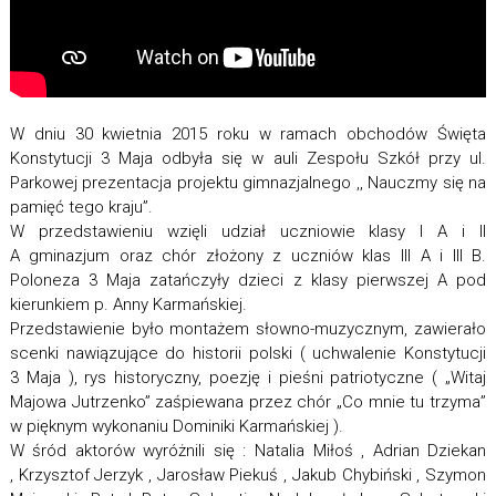
W dniu 30 kwietnia 2015 roku w ramach obchodów Święta
Konstytucji 3 Maja odbyła się w auli Zespołu Szkół przy ul.
Parkowej prezentacja projektu gimnazjalnego ,, Nauczmy się na
pamięć tego kraju”.
W przedstawieniu wzięli udział uczniowie klasy I A i II
A gminazjum oraz chór złożony z uczniów klas III A i III B.
Poloneza 3 Maja zatańczyły dzieci z klasy pierwszej A pod
kierunkiem p. Anny Karmańskiej.
Przedstawienie było montażem słowno-muzycznym, zawierało
scenki nawiązujące do historii polski ( uchwalenie Konstytucji
3 Maja ), rys historyczny, poezję i pieśni patriotyczne ( „Witaj
Majowa Jutrzenko” zaśpiewana przez chór „Co mnie tu trzyma”
w pięknym wykonaniu Dominiki Karmańskiej ).
W śród aktorów wyróżnili się : Natalia Miłoś , Adrian Dziekan
, Krzysztof Jerzyk , Jarosław Piekuś , Jakub Chybiński , Szymon