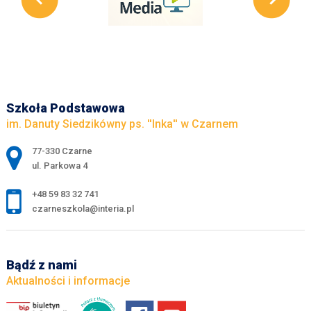
Szkoła Podstawowa
im. Danuty Siedzikówny ps. ''Inka'' w Czarnem
Adres pocztowy:
77-330 Czarne
ul. Parkowa 4
+48 59 83 32 741
czarneszkola@interia.pl
Bądź z nami
Aktualności i informacje