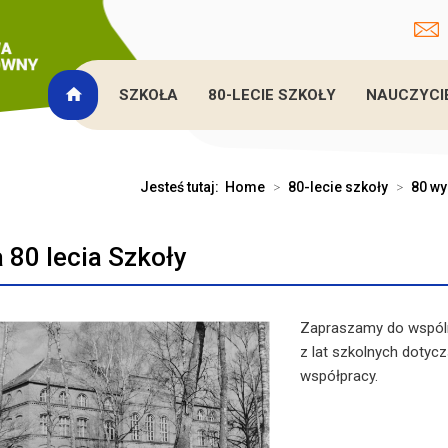
SZKOŁA
80-LECIE SZKOŁY
NAUCZYCI
Jesteś tutaj:
Home
>
80-lecie szkoły
>
80 wy
a 80 lecia Szkoły
Zapraszamy do wspóln
z lat szkolnych doty
współpracy.