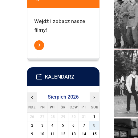
Wejdź i zobacz nasze
filmy!
KALENDARZ
‹
Sierpień 2026
›
NDZ
PN
WT
ŚR
CZW
PT
SOB
26
27
28
29
30
31
1
2
3
4
5
6
7
8
9
10
11
12
13
14
15