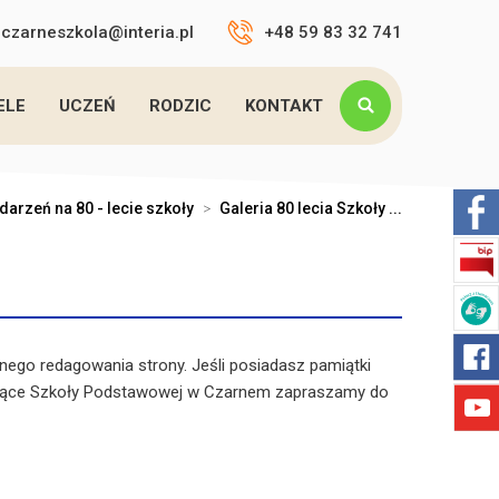
czarneszkola@interia.pl
+48 59 83 32 741
ELE
UCZEŃ
RODZIC
KONTAKT
darzeń na 80 - lecie szkoły
>
Galeria 80 lecia Szkoły ...
ego redagowania strony. Jeśli posiadasz pamiątki
czące Szkoły Podstawowej w Czarnem zapraszamy do